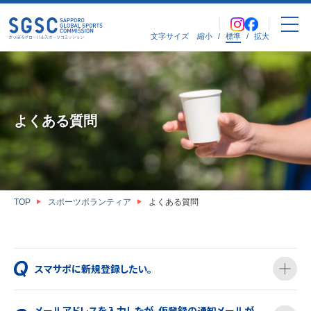
文字サイズ
縮小
/
標準
/
拡大
よくある質問
TOP
スポーツボランティア
よくある質問
スマサポに新規登録したい。
メールアドレスを入力したが、仮登録の通知メールが