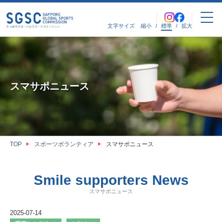
文字サイズ
縮小
/
標準
/
拡大
スマサポニュース
TOP
スポーツボランティア
スマサポニュース
Smile supporters News
スマサポニュース
2025-07-14