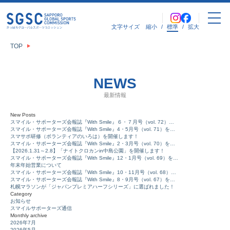
文字サイズ
縮小
/
標準
/
拡大
TOP
NEWS
最新情報
New Posts
スマイル・サポーターズ会報誌『With Smile』６・７月号（vol. 72）…
スマイル・サポーターズ会報誌『With Smile』4・5月号（vol. 71）を…
スマサポ研修（ボランティアのいろは）を開催します！
スマイル・サポーターズ会報誌『With Smile』2・3月号（vol. 70）を…
【2026.1.31～2.8】「ナイトクロカンin中島公園」を開催します！
スマイル・サポーターズ会報誌『With Smile』12・1月号（vol. 69）を…
年末年始営業について
スマイル・サポーターズ会報誌『With Smile』10・11月号（vol. 68）…
スマイル・サポーターズ会報誌『With Smile』8・9月号（vol. 67）を…
札幌マラソンが「ジャパンプレミアハーフシリーズ」に選ばれました！
Category
お知らせ
スマイルサポーターズ通信
Monthly archive
2026年7月
2026年5月